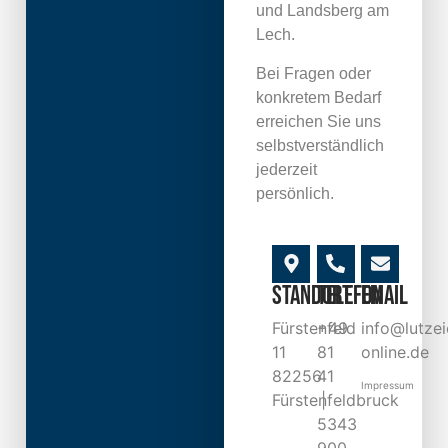
und Landsberg am
Lech.
Bei Fragen oder
konkretem Bedarf
erreichen Sie uns
selbstverständlich
jederzeit
persönlich.
Standort
Telefon
Email
Fürstenfeld
+49
info@lutzei
11
81
online.de
82256
41
Impressum
Fürstenfeldbruck
|
5343
900