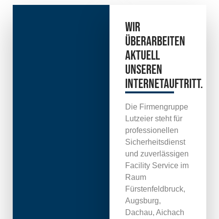
Wir
überarbeiten
aktuell
unseren
Internetauftritt.
Die Firmengruppe
Lutzeier steht für
professionellen
Sicherheitsdienst
und zuverlässigen
Facility Service im
Raum
Fürstenfeldbruck,
Augsburg,
Dachau, Aichach